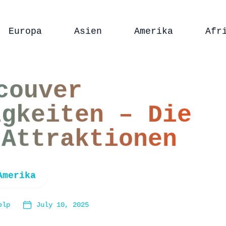
Europa
Asien
Amerika
Afr
couver
igkeiten – Die
 Attraktionen
Amerika
elp
July 10, 2025